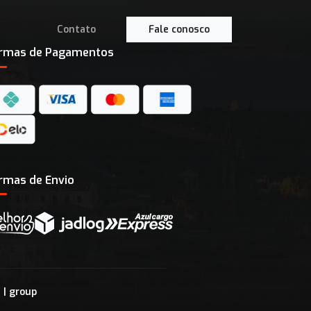
Contato
Fale conosco
rmas de Pagamentos
rmas de Envio
m
| group